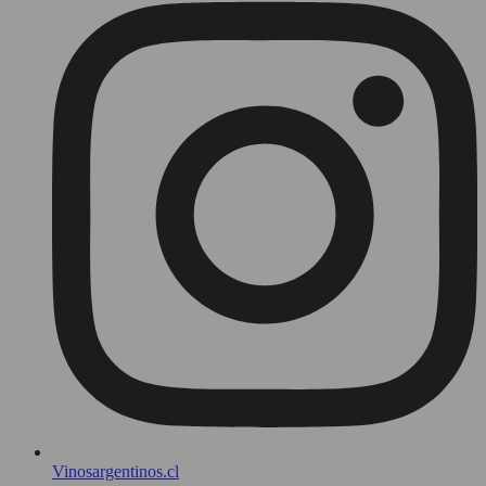
Vinosargentinos.cl