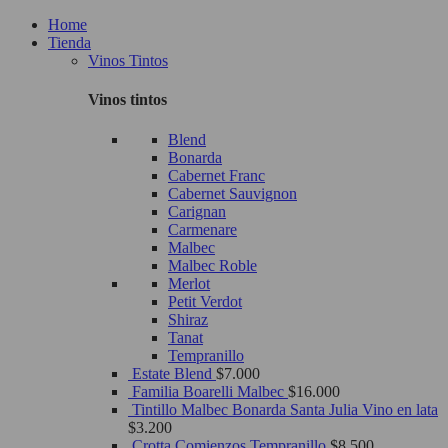
Home
Tienda
Vinos Tintos
Vinos tintos
Blend
Bonarda
Cabernet Franc
Cabernet Sauvignon
Carignan
Carmenare
Malbec
Malbec Roble
Merlot
Petit Verdot
Shiraz
Tanat
Tempranillo
Estate Blend
$
7.000
Familia Boarelli Malbec
$
16.000
Tintillo Malbec Bonarda Santa Julia Vino en lata
$
3.200
Crotta Comienzos Tempranillo
$
8.500