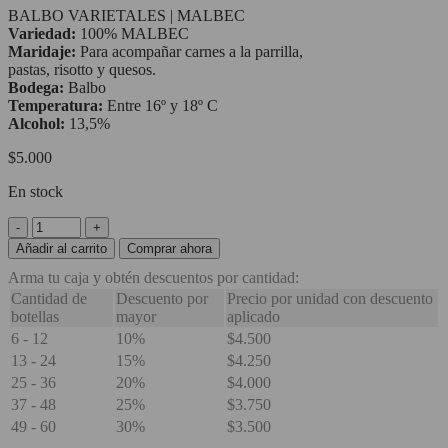
BALBO VARIETALES | MALBEC
Variedad:
100% MALBEC
Maridaje:
Para acompañar carnes a la parrilla,
pastas, risotto y quesos.
Bodega:
Balbo
Temperatura:
Entre 16º y 18º C
Alcohol:
13,5%
$
5.000
En stock
Bodega
Balbo
Añadir al carrito
Comprar ahora
Malbec
Arma tu caja y obtén descuentos por cantidad:
cantidad
Cantidad de
Descuento por
Precio por unidad con descuento
botellas
mayor
aplicado
6 - 12
10%
$
4.500
13 - 24
15%
$
4.250
25 - 36
20%
$
4.000
37 - 48
25%
$
3.750
49 - 60
30%
$
3.500