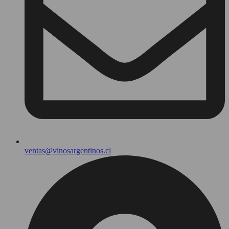
ventas@vinosargentinos.cl