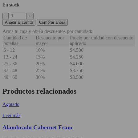
En stock
Bodega
Balbo
Añadir al carrito
Comprar ahora
Malbec
Arma tu caja y obtén descuentos por cantidad:
cantidad
Cantidad de
Descuento por
Precio por unidad con descuento
botellas
mayor
aplicado
6 - 12
10%
$
4.500
13 - 24
15%
$
4.250
25 - 36
20%
$
4.000
37 - 48
25%
$
3.750
49 - 60
30%
$
3.500
Productos relacionados
Agotado
Leer más
Alambrado Cabernet Franc