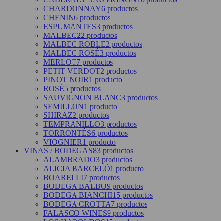
CHARDONNAY
6 productos
CHENIN
6 productos
ESPUMANTES
3 productos
MALBEC
22 productos
MALBEC ROBLE
2 productos
MALBEC ROSÉ
3 productos
MERLOT
7 productos
PETIT VERDOT
2 productos
PINOT NOIR
1 producto
ROSÉ
5 productos
SAUVIGNON BLANC
3 productos
SEMILLON
1 producto
SHIRAZ
2 productos
TEMPRANILLO
3 productos
TORRONTÉS
6 productos
VIOGNIER
1 producto
VIÑAS / BODEGAS
83 productos
ALAMBRADO
3 productos
ALICIA BARCELÓ
1 producto
BOARELLI
7 productos
BODEGA BALBO
9 productos
BODEGA BIANCHI
15 productos
BODEGA CROTTA
7 productos
FALASCO WINES
9 productos