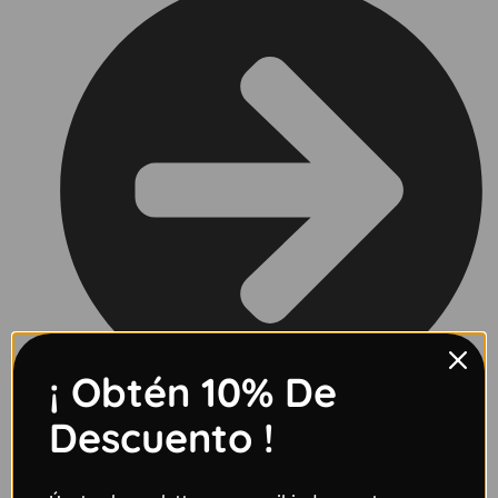
¡ Obtén 10% De
Descuento !
Contacto