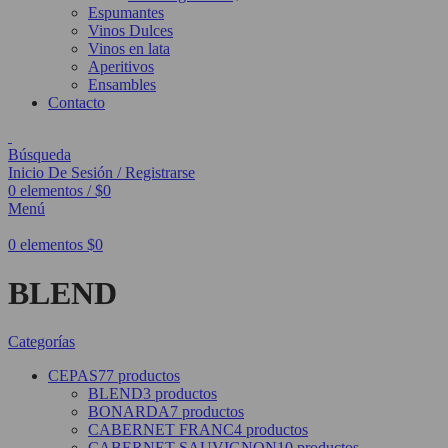
Espumantes
Vinos Dulces
Vinos en lata
Aperitivos
Ensambles
Contacto
Búsqueda
Inicio De Sesión / Registrarse
0
elementos
/
$
0
Menú
0
elementos
$
0
BLEND
Categorías
CEPAS
77 productos
BLEND
3 productos
BONARDA
7 productos
CABERNET FRANC
4 productos
CABERNET SAUVIGNON
10 productos