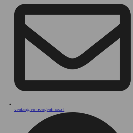
ventas@vinosargentinos.cl