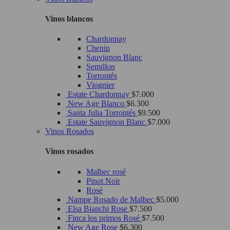
Vinos blancos
Chardonnay
Chenin
Sauvignon Blanc
Semillon
Torrontés
Viognier
Estate Chardonnay
$
7.000
New Age Blanco
$
6.300
Santa Julia Torrontés
$
9.500
Estate Sauvignon Blanc
$
7.000
Vinos Rosados
Vinos rosados
Malbec rosé
Pinot Noir
Rosé
Nampe Rosado de Malbec
$
5.000
Elsa Bianchi Rose
$
7.500
Finca los primos Rosé
$
7.500
New Age Rose
$
6.300