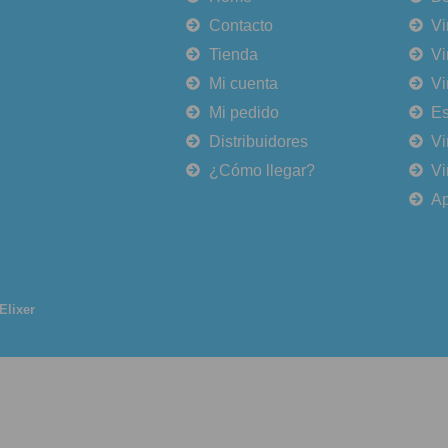
Contacto
Vi
Tienda
Vi
Mi cuenta
Vi
Mi pedido
E
Distribuidores
Vi
¿Cómo llegar?
Vi
Ap
Elixer
Are you over 18?
be 18 years of age or older to view page. Please verify your age
Access forbidden