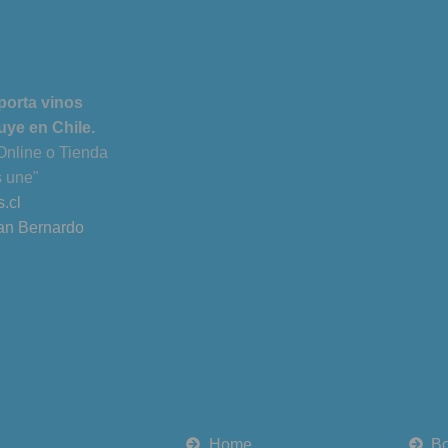
porta vinos
uye en Chile.
Online o Tienda
s une"
.cl
an Bernardo
Home
Bo