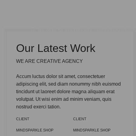
Inicio De Sesión / Registrarse
0
elementos
/
Our Latest Work
WE ARE CREATIVE AGENCY
Accum luctus dolor sit amet, consectetuer
adipiscing elit, sed diam nonummy nibh euismod
tincidunt ut laoreet dolore magna aliquam erat
volutpat. Ut wisi enim ad minim veniam, quis
nostrud exerci tation.
CLIENT
CLIENT
MINDSPARKLE SHOP
MINDSPARKLE SHOP