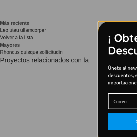
Más reciente
Leo uteu ullamcorper
¡ Obt
Volver a la lista
Mayores
Descu
Rhoncus quisque sollicitudin
Proyectos relacionados con la
Únete al news
descuentos, 
importacione
Furniture
Netus eu mollis hac dignis
Furniture