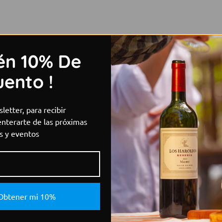
én 10% De
ento !
letter, para recibir
enterarte de las próximas
s y eventos
Obtener mi 10%